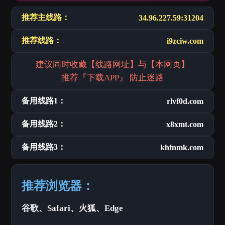
推荐主线路：
34.96.227.59:31204
推荐线路：
i9zciw.com
建议同时收藏【线路网址】与【本网页】
推荐『下载APP』 防止迷路
备用线路1：
rlvf0d.com
备用线路2：
x8xmt.com
备用线路3：
khfnmk.com
推荐浏览器：
谷歌、Safari、火狐、Edge